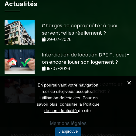
Actualités
Charges de copropriété : à quoi
servent-elles réellement ?
29-07-2026
Interdiction de location DPE F : peut-
on encore louer son logement ?
15-07-2026
Frais d'achat immobilier : combien
En poursuivant votre navigation
coûte réellement un achat ?
sur ce site, vous acceptez
15-07-2026
l’utilisation de cookies. Pour en
savoir plus, consulter
la Politique
de confidentialité
du site.
Mentions légales
J’approuve
Mentions légales
-
Politiques de confidentialité
-