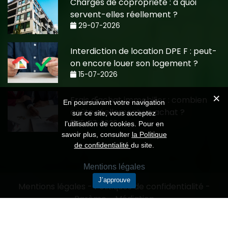
Charges de copropriété : à quoi
servent-elles réellement ?
29-07-2026
Interdiction de location DPE F : peut-
on encore louer son logement ?
15-07-2026
Frais d'achat immobilier : combien
En poursuivant votre navigation
coûte réellement un achat ?
sur ce site, vous acceptez
15-07-2026
l’utilisation de cookies. Pour en
savoir plus, consulter
la Politique
de confidentialité
du site.
Mentions légales
J’approuve
Mentions légales
-
Politiques de confidentialité
-
Barème
-
Médiation
Création CMRP