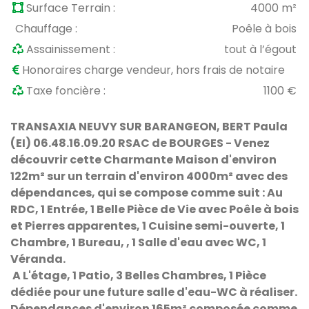
Surface Terrain :
4000 m²
Chauffage :
Poêle à bois
Assainissement :
tout à l’égout
Honoraires charge vendeur, hors frais de notaire
Taxe foncière :
1100 €
TRANSAXIA NEUVY SUR BARANGEON, BERT Paula
(EI) 06.48.16.09.20 RSAC de BOURGES - Venez
découvrir cette Charmante Maison d'environ
122m² sur un terrain d'environ 4000m² avec des
dépendances, qui se compose comme suit : Au
RDC, 1 Entrée, 1 Belle Pièce de Vie avec Poêle à bois
et Pierres apparentes, 1 Cuisine semi-ouverte, 1
Chambre, 1 Bureau, , 1 Salle d'eau avec WC, 1
Véranda.
A L'étage, 1 Patio, 3 Belles Chambres, 1 Pièce
dédiée pour une future salle d'eau-WC à réaliser.
Dépendances d'environ 165m² composée comme