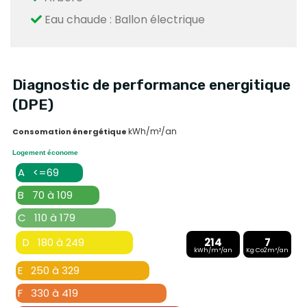
Eau chaude : Ballon électrique
Diagnostic de performance energitique
(DPE)
kWh/m²/an
Consomation énergétique
Logement économe
A <=69
B 70 à 109
C 110 à 179
D 180 à 249
214
7
kWh/m²/an
Kg Co2m²/an
E 250 à 329
F 330 à 419