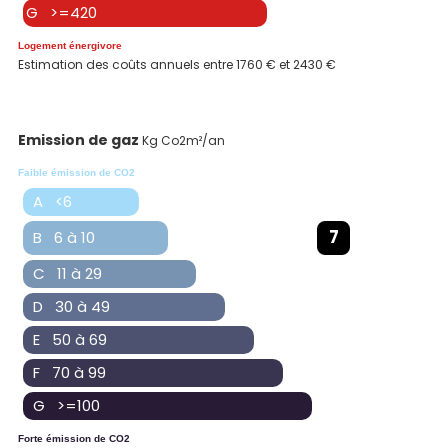
G >=420
Logement énergivore
Estimation des coûts annuels entre 1760 € et 2430 €
Emission de gaz
Kg Co2m²/an
Faible émission de CO2
A <6
7
B 6 à 10
C 11 à 29
D 30 à 49
E 50 à 69
F 70 à 99
G >=100
Forte émission de CO2